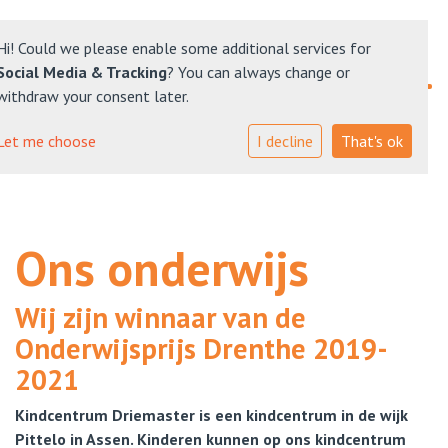
Hi! Could we please enable some additional services for
Social Media & Tracking
? You can always change or
withdraw your consent later.
Nieuws
Let me choose
I decline
That's ok
Ons onderwijs
Plateau Kinderopvang
Ons onderwijs
Ouders
Wij zijn winnaar van de
Contact
Onderwijsprijs Drenthe 2019-
2021
Kindcentrum Driemaster is een kindcentrum in de wijk
Pittelo in Assen. Kinderen kunnen op ons kindcentrum