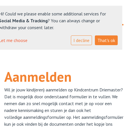
Hi! Could we please enable some additional services for
Social Media & Tracking
? You can always change or
withdraw your consent later.
Nieuws
Let me choose
I decline
That's ok
Ons onderwijs
Plateau Kinderopvang
Aanmelden
Ouders
Wil je jouw kind(eren) aanmelden op Kindcentrum Driemaster?
Contact
Dat is mogelijk door onderstaand formulier in te vullen. We
nemen dan zo snel mogelijk contact met je op voor een
nadere kennismaking en sturen je dan ook het
volledige aanmeldingsformulier op. Het aanmeldingsformulier
kun je ook vinden bij de documenten onder het kopje 'ons